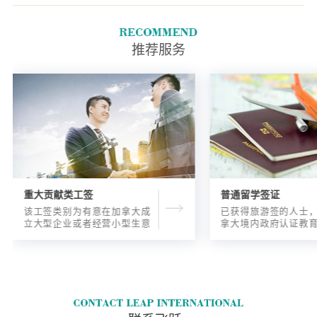
您计划的逗留期结束前过期。您
参加了加拿大国际体验项目
(IEC)，而您的健康保险有效期
推荐服务
不够长。
重大贡献类工签
普通留学签证
该工签类别为有意在加拿大成
已获得旅游签的人士
立大型企业或者经营小型生意
拿大境内政府认证教
的海外人士提供的工签，使海
入读6个月以内的过渡
外申请人可以以合法的身份在
语言），顺利结课并
加拿大进行经营活动。
正式通知书的人士，
请学签。达成旅游签
目的，该类申请与境
请学签相比，成功率更