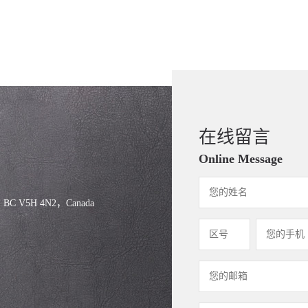
在线留言
Online Message
, BC V5H 4N2，Canada