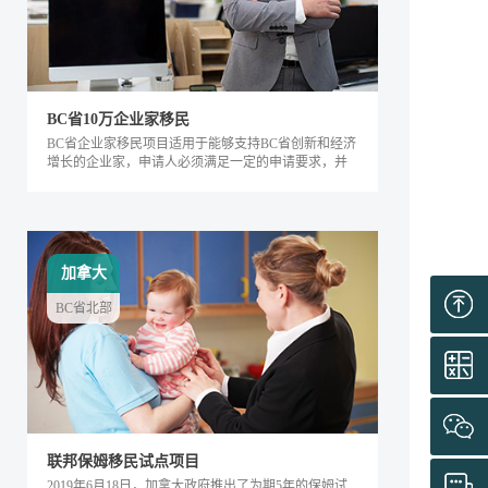
BC省10万企业家移民
BC省企业家移民项目适用于能够支持BC省创新和经济
增长的企业家，申请人必须满足一定的申请要求，并
内对该省的经济发展产生积极的影响。该类别下的申
请人需要在BC省积极地经营企业，面试通过后可获得
工作签证，满足移民条件后即可全家移民。
加拿大
BC省北部
联邦保姆移民试点项目
2019年6月18日，加拿大政府推出了为期5年的保姆试