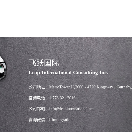
飞跃国际
Leap International Consulting Inc.
公司地址：MetroTower II,2600 - 4720 Kingsway，Burnaby
咨询电话：1.778.321.2016
公司邮箱：info@leapinternational.net
咨询微信：i-immigration