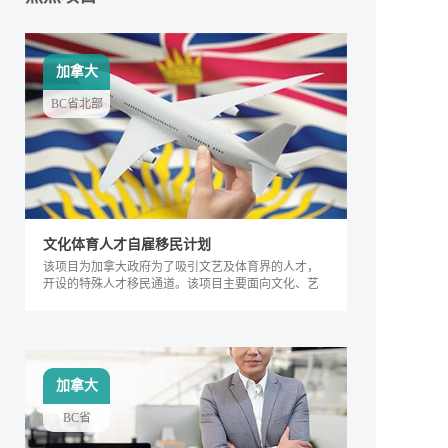
加拿大
BC省北部
文化体育人才自雇移民计划
该项目为加拿大政府为了吸引文艺及体育界的人才，
开设的特殊人才移民通道。该项目主要面向文化、艺
术及体育界的相关人士，根据其专业能力及所能产生
的社会价值进行评判，自2018年来，加拿大政府宣布
缩短审理时间，该项目得到越来越多人的关注，逐渐
成为特殊类人才的热门移民项目。
加拿大
BC省