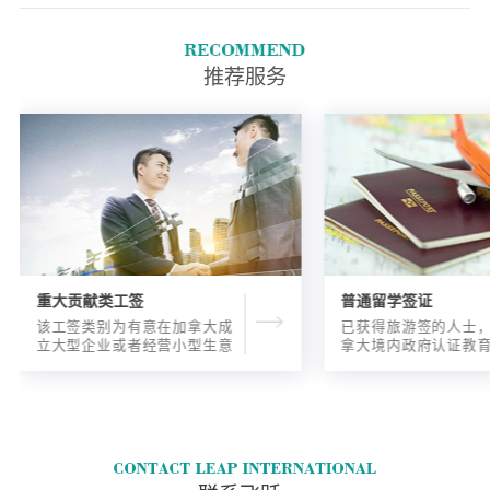
如果您的同居伴侣是您的共同签
署人，您必须在申请时提交一份
确认您们同居关系的表格.
推荐服务
重大贡献类工签
普通留学签证
该工签类别为有意在加拿大成
已获得旅游签的人士
立大型企业或者经营小型生意
拿大境内政府认证教
的海外人士提供的工签，使海
入读6个月以内的过渡
外申请人可以以合法的身份在
语言），顺利结课并
加拿大进行经营活动。
正式通知书的人士，
请学签。达成旅游签
目的，该类申请与境
请学签相比，成功率更