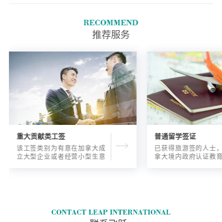
确保您：阅读说明指南并完成申
请材料.支付您的费用.将您的完
整申请发送给移民局.
推荐服务
重大贡献类工签
普通留学签证
该工签类别为有意在加拿大成
已获得旅游签的人士
立大型企业或者经营小型生意
拿大境内政府认证教
的海外人士提供的工签，使海
入读6个月以内的过渡
外申请人可以以合法的身份在
语言），顺利结课并
加拿大进行经营活动。
正式通知书的人士，
请学签。达成旅游签
目的，该类申请与境
请学签相比，成功率更