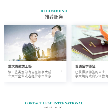
自送达。
推荐服务
重大贡献类工签
普通留学签证
该工签类别为有意在加拿大成
已获得旅游签的人士
立大型企业或者经营小型生意
拿大境内政府认证教
的海外人士提供的工签，使海
入读6个月以内的过渡
外申请人可以以合法的身份在
语言），顺利结课并
加拿大进行经营活动。
正式通知书的人士，
请学签。达成旅游签
目的，该类申请与境
请学签相比，成功率更