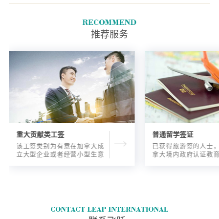
推荐服务
重大贡献类工签
普通留学签证
该工签类别为有意在加拿大成
已获得旅游签的人士
立大型企业或者经营小型生意
拿大境内政府认证教
的海外人士提供的工签，使海
入读6个月以内的过渡
外申请人可以以合法的身份在
语言），顺利结课并
加拿大进行经营活动。
正式通知书的人士，
请学签。达成旅游签
目的，该类申请与境
请学签相比，成功率更