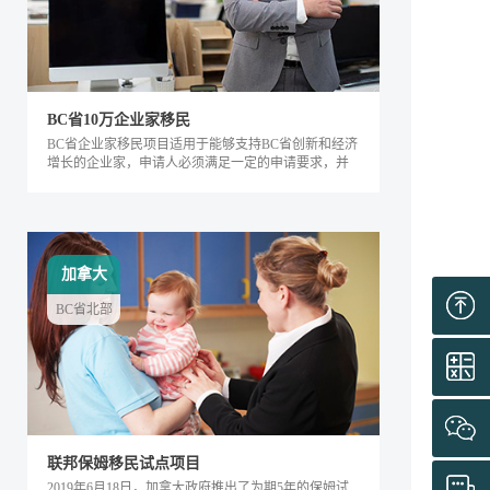
BC省10万企业家移民
BC省企业家移民项目适用于能够支持BC省创新和经济
增长的企业家，申请人必须满足一定的申请要求，并
内对该省的经济发展产生积极的影响。该类别下的申
请人需要在BC省积极地经营企业，面试通过后可获得
工作签证，满足移民条件后即可全家移民。
加拿大
BC省北部
联邦保姆移民试点项目
2019年6月18日，加拿大政府推出了为期5年的保姆试