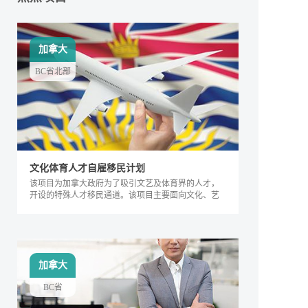
加拿大
BC省北部
文化体育人才自雇移民计划
该项目为加拿大政府为了吸引文艺及体育界的人才，
开设的特殊人才移民通道。该项目主要面向文化、艺
术及体育界的相关人士，根据其专业能力及所能产生
的社会价值进行评判，自2018年来，加拿大政府宣布
缩短审理时间，该项目得到越来越多人的关注，逐渐
成为特殊类人才的热门移民项目。
加拿大
BC省