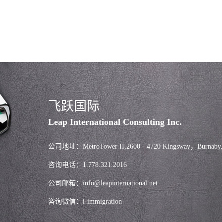
飞跃国际
Leap International Consulting Inc.
公司地址：MetroTower II,2600 - 4720 Kingsway，Burnaby
咨询电话：1.778.321.2016
公司邮箱：info@leapinternational.net
咨询微信：i-immigration