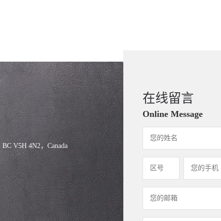
在线留言
Online Message
, BC V5H 4N2，Canada