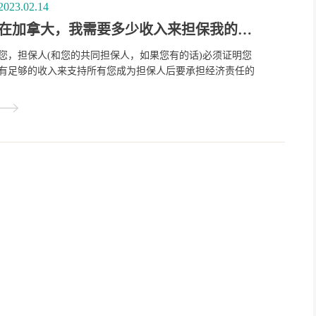
2023.02.14
在加拿大，我需要多少收入来担保我的父母和祖父母？
您，担保人(和您的共同担保人，如果您有的话)必须证明您
有足够的收入来支持所有您成为担保人后要承担经济责任的
人。这包括您自己。如果您被邀请申请，您必须提供证据，
证明您在申请日期之前的3个纳税年度的每一年都符合收入
要求。