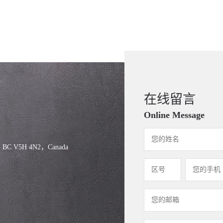
在线留言
Online Message
, BC V5H 4N2，Canada