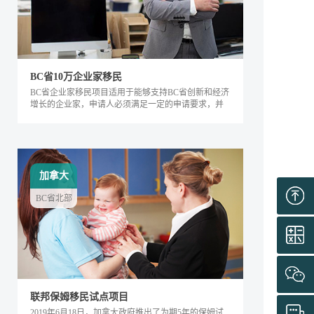
BC省10万企业家移民
BC省企业家移民项目适用于能够支持BC省创新和经济
增长的企业家，申请人必须满足一定的申请要求，并
内对该省的经济发展产生积极的影响。该类别下的申
请人需要在BC省积极地经营企业，面试通过后可获得
工作签证，满足移民条件后即可全家移民。
加拿大
BC省北部
联邦保姆移民试点项目
2019年6月18日，加拿大政府推出了为期5年的保姆试