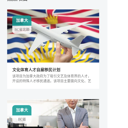
加拿大
BC省北部
文化体育人才自雇移民计划
该项目为加拿大政府为了吸引文艺及体育界的人才，
开设的特殊人才移民通道。该项目主要面向文化、艺
术及体育界的相关人士，根据其专业能力及所能产生
的社会价值进行评判，自2018年来，加拿大政府宣布
缩短审理时间，该项目得到越来越多人的关注，逐渐
成为特殊类人才的热门移民项目。
加拿大
BC省