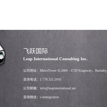
飞跃国际
Leap International Consulting Inc.
公司地址：MetroTower II,2600 - 4720 Kingsway，Burnaby
咨询电话：1.778.321.2016
公司邮箱：info@leapinternational.net
咨询微信：i-immigration