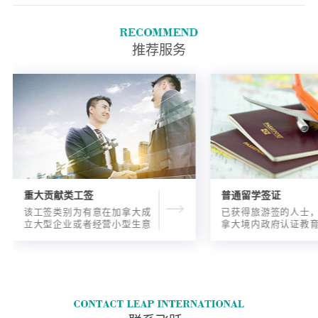
申请时都必须至少年满18岁。
推荐服务
重大贡献类工签
普通留学签证
该工签类别为有意在加拿大成
已获得旅游签的人士
立大型企业或者经营小型生意
拿大境内政府认证教
的海外人士提供的工签，使海
入读6个月以内的过渡
外申请人可以以合法的身份在
语言），顺利结课并
加拿大进行经营活动。
正式通知书的人士，
请学签。达成旅游签
目的，该类申请与境
请学签相比，成功率更