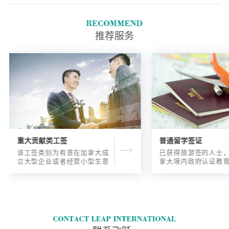
核对表来了解您的申请应提交哪
些文件。
推荐服务
重大贡献类工签
普通留学签证
该工签类别为有意在加拿大成
已获得旅游签的人士
立大型企业或者经营小型生意
拿大境内政府认证教
的海外人士提供的工签，使海
入读6个月以内的过渡
外申请人可以以合法的身份在
语言），顺利结课并
加拿大进行经营活动。
正式通知书的人士，
请学签。达成旅游签
目的，该类申请与境
请学签相比，成功率更