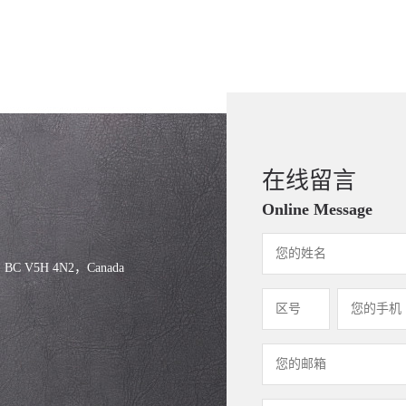
在线留言
Online Message
, BC V5H 4N2，Canada