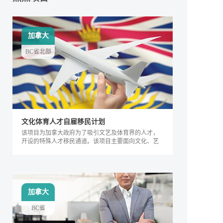
加拿大
BC省北部
文化体育人才自雇移民计划
该项目为加拿大政府为了吸引文艺及体育界的人才，
开设的特殊人才移民通道。该项目主要面向文化、艺
术及体育界的相关人士，根据其专业能力及所能产生
的社会价值进行评判，自2018年来，加拿大政府宣布
缩短审理时间，该项目得到越来越多人的关注，逐渐
成为特殊类人才的热门移民项目。
加拿大
BC省