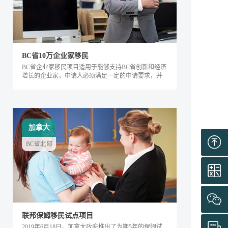
BC省10万企业家移民
BC省企业家移民项目适用于能够支持BC省创新和经济
增长的企业家，申请人必须满足一定的申请要求，并
内对该省的经济发展产生积极的影响。该类别下的申
请人需要在BC省积极地经营企业，面试通过后可获得
工作签证，满足移民条件后即可全家移民。
加拿大
BC省北部
联邦保姆移民试点项目
2019年6月18日，加拿大政府推出了为期5年的保姆试