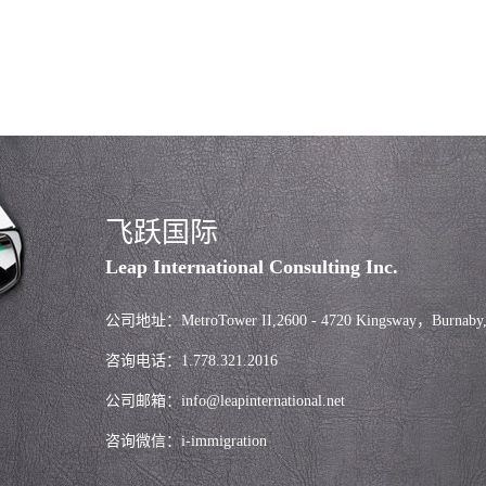
飞跃国际
Leap International Consulting Inc.
公司地址：MetroTower II,2600 - 4720 Kingsway，Burnaby
咨询电话：1.778.321.2016
公司邮箱：info@leapinternational.net
咨询微信：i-immigration