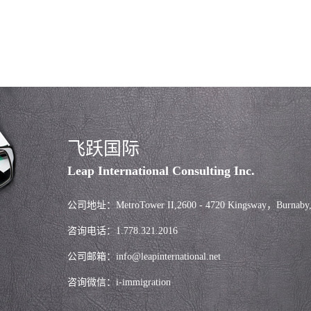
飞跃国际
Leap International Consulting Inc.
公司地址：MetroTower II,2600 - 4720 Kingsway，Burnaby
咨询电话：1.778.321.2016
公司邮箱：info@leapinternational.net
咨询微信：i-immigration