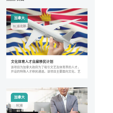
加拿大
BC省北部
文化体育人才自雇移民计划
该项目为加拿大政府为了吸引文艺及体育界的人才，
开设的特殊人才移民通道。该项目主要面向文化、艺
术及体育界的相关人士，根据其专业能力及所能产生
的社会价值进行评判，自2018年来，加拿大政府宣布
缩短审理时间，该项目得到越来越多人的关注，逐渐
成为特殊类人才的热门移民项目。
加拿大
BC省