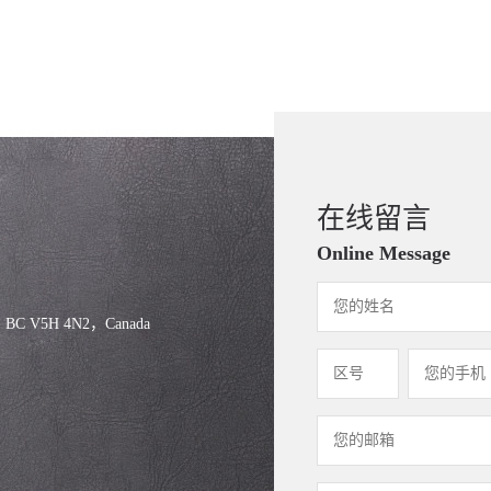
在线留言
Online Message
, BC V5H 4N2，Canada