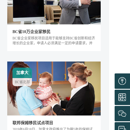
BC省10万企业家移民
BC省企业家移民项目适用于能够支持BC省创新和经济
增长的企业家，申请人必须满足一定的申请要求，并
内对该省的经济发展产生积极的影响。该类别下的申
请人需要在BC省积极地经营企业，面试通过后可获得
工作签证，满足移民条件后即可全家移民。
加拿大
BC省北部
联邦保姆移民试点项目
2019年6月18日，加拿大政府推出了为期5年的保姆试