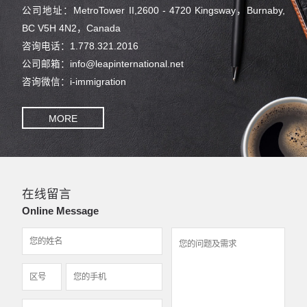
公司地址：MetroTower II,2600 - 4720 Kingsway，Burnaby,
BC V5H 4N2，Canada
咨询电话：1.778.321.2016
公司邮箱：info@leapinternational.net
咨询微信：i-immigration
MORE
在线留言
Online Message