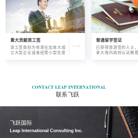
重大贡献类工签
普通留学签证
该工签类别为有意在加拿大成
已获得旅游签的人士
立大型企业或者经营小型生意
拿大境内政府认证教
的海外人士提供的工签，使海
入读6个月以内的过渡
外申请人可以以合法的身份在
语言），顺利结课并
加拿大进行经营活动。
正式通知书的人士，
请学签。达成旅游签
目的，该类申请与境
请学签相比，成功率更
联系飞跃
飞跃国际
Leap International Consulting Inc.