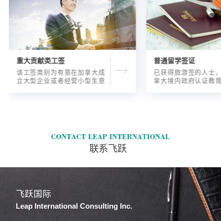
重大贡献类工签
普通留学签证
该工签类别为有意在加拿大成
已获得旅游签的人士
立大型企业或者经营小型生意
拿大境内政府认证教
的海外人士提供的工签，使海
入读6个月以内的过渡
外申请人可以以合法的身份在
语言），顺利结课并
加拿大进行经营活动。
正式通知书的人士，
请学签。达成旅游签
目的，该类申请与境
请学签相比，成功率更
联系飞跃
飞跃国际
Leap International Consulting Inc.