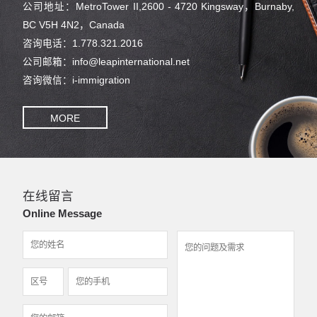
公司地址：MetroTower II,2600 - 4720 Kingsway，Burnaby,
BC V5H 4N2，Canada
咨询电话：1.778.321.2016
公司邮箱：info@leapinternational.net
咨询微信：i-immigration
MORE
在线留言
Online Message