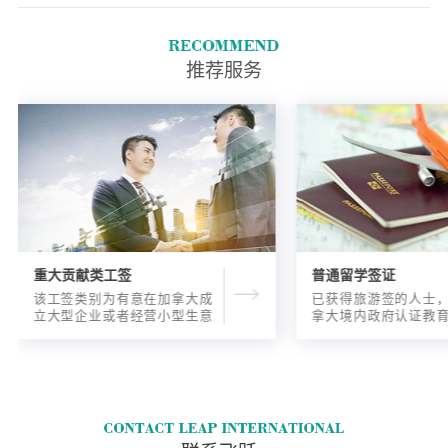
推荐服务
重大贡献类工签
普通留学签证
该工签类别为有意在加拿大成
已获得旅游签的人士
立大型企业或者经营小型生意
拿大境内政府认证教
的海外人士提供的工签，使海
入读6个月以内的过渡
外申请人可以以合法的身份在
语言），顺利结课并
加拿大进行经营活动。
正式通知书的人士，
请学签。达成旅游签
目的，该类申请与境
请学签相比，成功率更