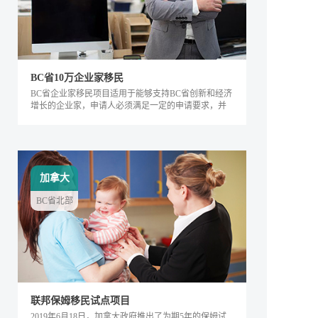
BC省10万企业家移民
BC省企业家移民项目适用于能够支持BC省创新和经济
增长的企业家，申请人必须满足一定的申请要求，并
内对该省的经济发展产生积极的影响。该类别下的申
请人需要在BC省积极地经营企业，面试通过后可获得
工作签证，满足移民条件后即可全家移民。
加拿大
BC省北部
联邦保姆移民试点项目
2019年6月18日，加拿大政府推出了为期5年的保姆试