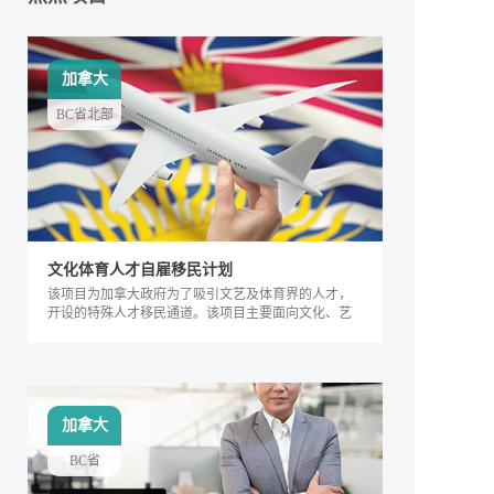
加拿大
BC省北部
文化体育人才自雇移民计划
该项目为加拿大政府为了吸引文艺及体育界的人才，
开设的特殊人才移民通道。该项目主要面向文化、艺
术及体育界的相关人士，根据其专业能力及所能产生
的社会价值进行评判，自2018年来，加拿大政府宣布
缩短审理时间，该项目得到越来越多人的关注，逐渐
成为特殊类人才的热门移民项目。
加拿大
BC省