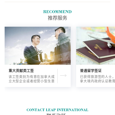
5556)中所列的所有文件.用信用
卡在线支付处理费.
推荐服务
重大贡献类工签
普通留学签证
该工签类别为有意在加拿大成
已获得旅游签的人士
立大型企业或者经营小型生意
拿大境内政府认证教
的海外人士提供的工签，使海
入读6个月以内的过渡
外申请人可以以合法的身份在
语言），顺利结课并
加拿大进行经营活动。
正式通知书的人士，
请学签。达成旅游签
目的，该类申请与境
请学签相比，成功率更