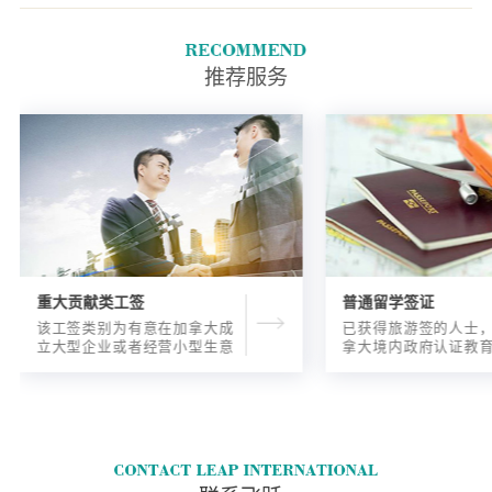
推荐服务
重大贡献类工签
普通留学签证
该工签类别为有意在加拿大成
已获得旅游签的人士
立大型企业或者经营小型生意
拿大境内政府认证教
的海外人士提供的工签，使海
入读6个月以内的过渡
外申请人可以以合法的身份在
语言），顺利结课并
加拿大进行经营活动。
正式通知书的人士，
请学签。达成旅游签
目的，该类申请与境
请学签相比，成功率更