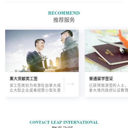
推荐服务
重大贡献类工签
普通留学签证
该工签类别为有意在加拿大成
已获得旅游签的人士
立大型企业或者经营小型生意
拿大境内政府认证教
的海外人士提供的工签，使海
入读6个月以内的过渡
外申请人可以以合法的身份在
语言），顺利结课并
加拿大进行经营活动。
正式通知书的人士，
请学签。达成旅游签
目的，该类申请与境
请学签相比，成功率更