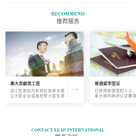
推荐服务
重大贡献类工签
普通留学签证
该工签类别为有意在加拿大成
已获得旅游签的人士
立大型企业或者经营小型生意
拿大境内政府认证教
的海外人士提供的工签，使海
入读6个月以内的过渡
外申请人可以以合法的身份在
语言），顺利结课并
加拿大进行经营活动。
正式通知书的人士，
请学签。达成旅游签
目的，该类申请与境
请学签相比，成功率更