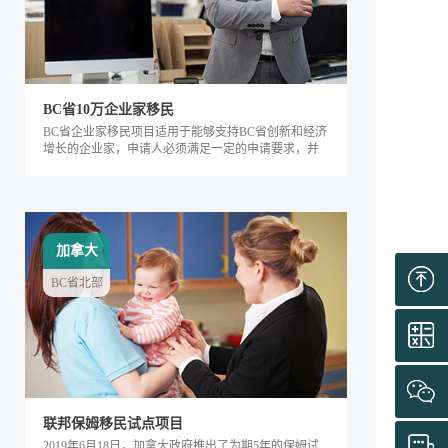
BC省10万企业家移民
BC省企业家移民项目适用于能够支持BC省创新和经济
增长的企业家，申请人必须满足一定的申请要求，并
内对该省的经济发展产生积极的影响。该类别下的申
请人需要在BC省积极地经营企业，面试通过后可获得
工作签证，满足移民条件后即可全家移民。
加拿大
BC省北部
联邦保姆移民试点项目
2019年6月18日，加拿大政府推出了为期5年的保姆试