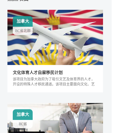
加拿大
BC省北部
文化体育人才自雇移民计划
该项目为加拿大政府为了吸引文艺及体育界的人才，
开设的特殊人才移民通道。该项目主要面向文化、艺
术及体育界的相关人士，根据其专业能力及所能产生
的社会价值进行评判，自2018年来，加拿大政府宣布
缩短审理时间，该项目得到越来越多人的关注，逐渐
成为特殊类人才的热门移民项目。
加拿大
BC省