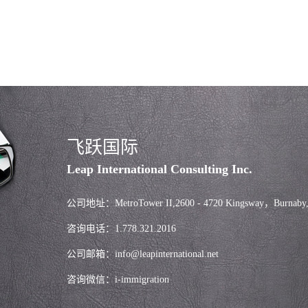
飞跃国际
Leap International Consulting Inc.
公司地址：MetroTower II,2600 - 4720 Kingsway，Burnaby
咨询电话：1.778.321.2016
公司邮箱：info@leapinternational.net
咨询微信：i-immigration