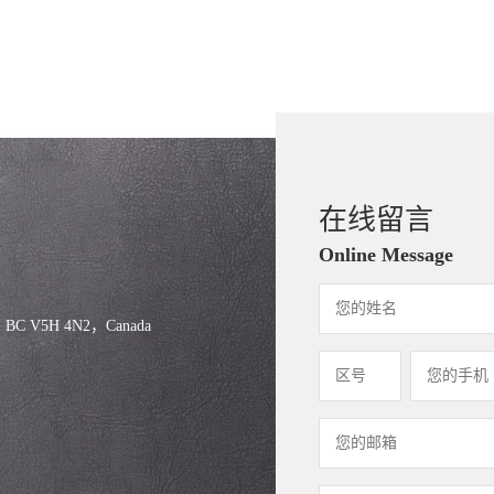
在线留言
Online Message
, BC V5H 4N2，Canada