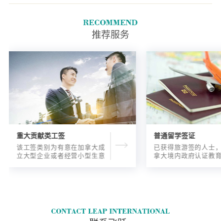
推荐服务
重大贡献类工签
普通留学签证
该工签类别为有意在加拿大成
已获得旅游签的人士
立大型企业或者经营小型生意
拿大境内政府认证教
的海外人士提供的工签，使海
入读6个月以内的过渡
外申请人可以以合法的身份在
语言），顺利结课并
加拿大进行经营活动。
正式通知书的人士，
请学签。达成旅游签
目的，该类申请与境
请学签相比，成功率更