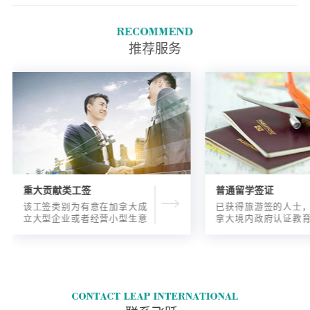
推荐服务
重大贡献类工签
普通留学签证
该工签类别为有意在加拿大成
已获得旅游签的人士
立大型企业或者经营小型生意
拿大境内政府认证教
的海外人士提供的工签，使海
入读6个月以内的过渡
外申请人可以以合法的身份在
语言），顺利结课并
加拿大进行经营活动。
正式通知书的人士，
请学签。达成旅游签
目的，该类申请与境
请学签相比，成功率更