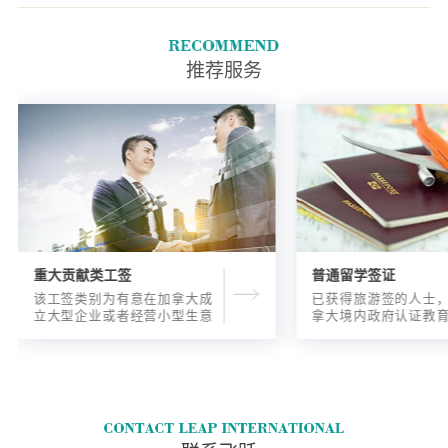
部分的所有文件。
推荐服务
重大贡献类工签
普通留学签证
该工签类别为有意在加拿大成
已获得旅游签的人士
立大型企业或者经营小型生意
拿大境内政府认证教
的海外人士提供的工签，使海
入读6个月以内的过渡
外申请人可以以合法的身份在
语言），顺利结课并
加拿大进行经营活动。
正式通知书的人士，
请学签。达成旅游签
目的，该类申请与境
请学签相比，成功率更