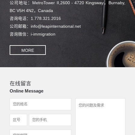
公司地址：MetroTower II,2600 - 4720 Kingsway，Burnaby,
BC V5H 4N2，Canada
咨询电话：1.778.321.2016
公司邮箱：info@leapinternational.net
咨询微信：i-immigration
MORE
在线留言
Online Message