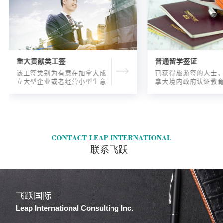
重大贡献类工签
普通留学签证
该工签类别为有意在加拿大成
已获得旅游签的人士
立大型企业或者经营小型生意
拿大境内政府认证教
的海外人士提供的工签，使海
入读6个月以内的过渡
外申请人可以以合法的身份在
语言），顺利结课并
加拿大进行经营活动。
正式通知书的人士，
请学签。达成旅游签
目的，该类申请与境
请学签相比，成功率更
联系飞跃
飞跃国际
Leap International Consulting Inc.