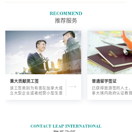
推荐服务
重大贡献类工签
普通留学签证
该工签类别为有意在加拿大成
已获得旅游签的人士
立大型企业或者经营小型生意
拿大境内政府认证教
的海外人士提供的工签，使海
入读6个月以内的过渡
外申请人可以以合法的身份在
语言），顺利结课并
加拿大进行经营活动。
正式通知书的人士，
请学签。达成旅游签
目的，该类申请与境
请学签相比，成功率更