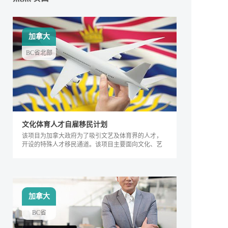
加拿大
BC省北部
文化体育人才自雇移民计划
该项目为加拿大政府为了吸引文艺及体育界的人才，
开设的特殊人才移民通道。该项目主要面向文化、艺
术及体育界的相关人士，根据其专业能力及所能产生
的社会价值进行评判，自2018年来，加拿大政府宣布
缩短审理时间，该项目得到越来越多人的关注，逐渐
成为特殊类人才的热门移民项目。
加拿大
BC省