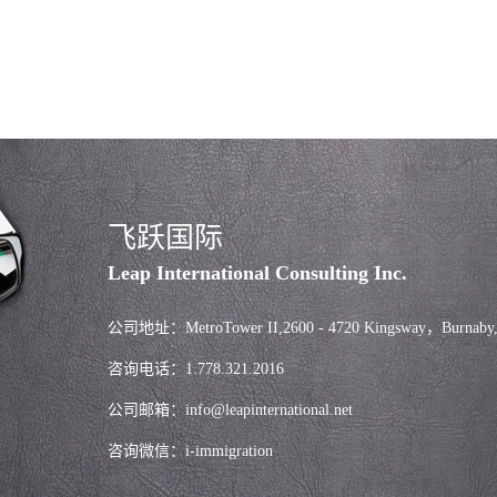
飞跃国际
Leap International Consulting Inc.
公司地址：MetroTower II,2600 - 4720 Kingsway，Burnaby
咨询电话：1.778.321.2016
公司邮箱：info@leapinternational.net
咨询微信：i-immigration