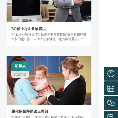
BC省10万企业家移民
BC省企业家移民项目适用于能够支持BC省创新和经济
增长的企业家，申请人必须满足一定的申请要求，并
内对该省的经济发展产生积极的影响。该类别下的申
请人需要在BC省积极地经营企业，面试通过后可获得
工作签证，满足移民条件后即可全家移民。
加拿大
BC省北部
联邦保姆移民试点项目
2019年6月18日，加拿大政府推出了为期5年的保姆试