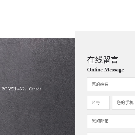
在线留言
Online Message
, BC V5H 4N2，Canada