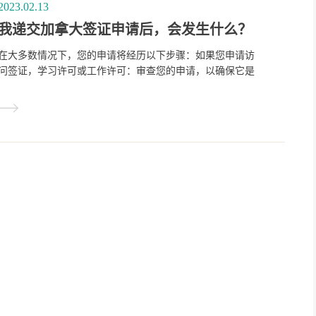
2023.02.13
我递交加拿大签证申请后，会发生什么？
在大多数情况下，您的申请将经历以下步骤：如果您申请访
问签证，学习许可或工作许可：审查您的申请，以确保它是
完整的.一旦您支付了生物识别技术费用，将向您发送一封
信，告诉您如何提供您的生物识别技术(如果适用)