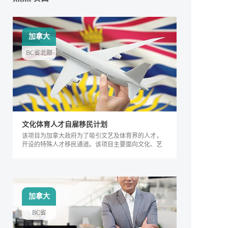
加拿大
BC省北部
文化体育人才自雇移民计划
该项目为加拿大政府为了吸引文艺及体育界的人才，
开设的特殊人才移民通道。该项目主要面向文化、艺
术及体育界的相关人士，根据其专业能力及所能产生
的社会价值进行评判，自2018年来，加拿大政府宣布
缩短审理时间，该项目得到越来越多人的关注，逐渐
成为特殊类人才的热门移民项目。
加拿大
BC省