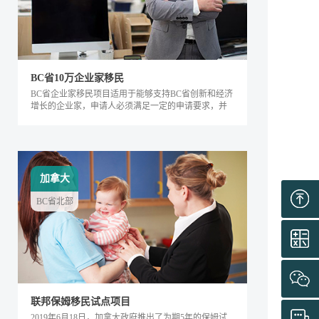
BC省10万企业家移民
BC省企业家移民项目适用于能够支持BC省创新和经济
增长的企业家，申请人必须满足一定的申请要求，并
内对该省的经济发展产生积极的影响。该类别下的申
请人需要在BC省积极地经营企业，面试通过后可获得
工作签证，满足移民条件后即可全家移民。
加拿大
BC省北部
联邦保姆移民试点项目
2019年6月18日，加拿大政府推出了为期5年的保姆试