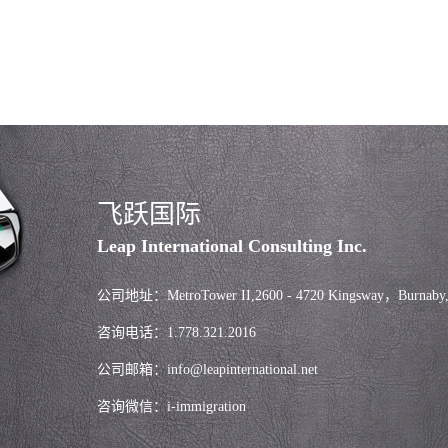
飞跃国际
Leap International Consulting Inc.
公司地址：MetroTower II,2600 - 4720 Kingsway，Burnaby
咨询电话：1.778.321.2016
公司邮箱：info@leapinternational.net
咨询微信：i-immigration