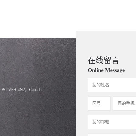
在线留言
Online Message
, BC V5H 4N2，Canada