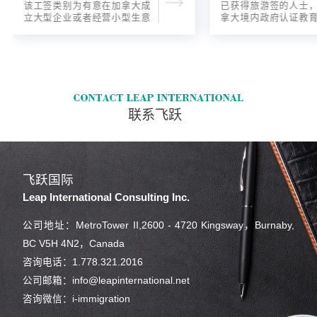
该工签类别为有意在加拿大成
已获得旅游签的人士
立大型企业或者经营小型生意
拿大境内政府认证教
的海外人士提供的工签，使海
入读6个月以内的过渡
外申请人可以以合法的身份在
语言），顺利结课并
加拿大进行经营活动。
正式通知书的人士，
请学签。达成旅游签
目的，该类申请与境
请学签相比，成功率更
联系飞跃
飞跃国际
Leap International Consulting Inc.
公司地址：MetroTower II,2600 - 4720 Kingsway，Burnaby,
BC V5H 4N2，Canada
咨询电话：1.778.321.2016
公司邮箱：info@leapinternational.net
咨询微信：i-immigration