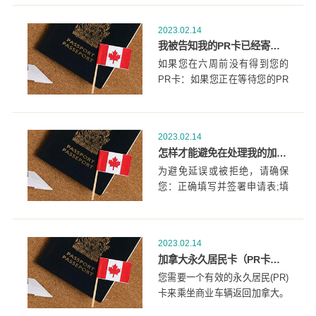
2023.02.14
我被告知我的PR卡已经寄出，但是我一直没有收到，我该怎么办？
如果您在六周前没有得到您的
PR卡：如果您正在等待您的PR
卡，但从邮寄给您的卡开始，还
不到六个星期，您必须等到这个
时间过去。
2023.02.14
怎样才能避免在处理我的加拿大永久居民卡申请时出现延误或被拒绝？
为避免延误或被拒绝，请确保
您：正确填写并签署申请表;填
写H部分(庄严声明)
2023.02.14
加拿大永久居民卡（PR卡）在我旅行前，还没有准备好，怎么办？
您需要一个有效的永久居民(PR)
卡来乘坐商业车辆返回加拿大。
您可以使用其他文件来乘坐私人