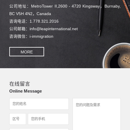
公司地址：MetroTower II,2600 - 4720 Kingsway，Burnaby,
BC V5H 4N2，Canada
咨询电话：1.778.321.2016
公司邮箱：info@leapinternational.net
咨询微信：i-immigration
MORE
在线留言
Online Message