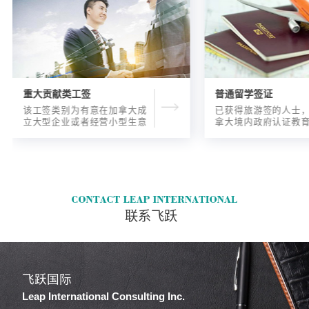
重大贡献类工签
普通留学签证
该工签类别为有意在加拿大成
已获得旅游签的人士
立大型企业或者经营小型生意
拿大境内政府认证教
的海外人士提供的工签，使海
入读6个月以内的过渡
外申请人可以以合法的身份在
语言），顺利结课并
加拿大进行经营活动。
正式通知书的人士，
请学签。达成旅游签
目的，该类申请与境
请学签相比，成功率更
联系飞跃
飞跃国际
Leap International Consulting Inc.