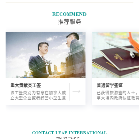
由加拿大海关决定。由海关决定
的逗留时间.
推荐服务
重大贡献类工签
普通留学签证
该工签类别为有意在加拿大成
已获得旅游签的人士
立大型企业或者经营小型生意
拿大境内政府认证教
的海外人士提供的工签，使海
入读6个月以内的过渡
外申请人可以以合法的身份在
语言），顺利结课并
加拿大进行经营活动。
正式通知书的人士，
请学签。达成旅游签
目的，该类申请与境
请学签相比，成功率更