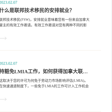
2023.02.07
什么是联邦技术移民的安排就业？
联邦技术移民(FSW)，安排就业意味着您有一份来自加拿大
雇主的有效工作邀请。有效工作邀请对您有两种不同的影
响：一是影响您在联邦技术工人计划下的资格，二是影响您
总分的得分。
2023.02.07
持豁免LMIA工作，如何获得加拿大联邦快速通道中工作机会的积分？
这取决于您的许可为何免于劳动力市场影响评估(LMIA)。
在快速通道制度下，一些免于LMIA的工作可计入工作机会
积分。例如，如果您在加拿大工作的工作许可是根据国际协
议或联邦-省-地区协议(或某些其他情况)获得的免于LMIA的
工作许可。