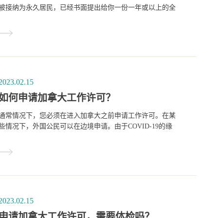
被接纳为永久居民，已经书面提出给你一份一年或以上的全
职、非季节性工作，并且有加拿大就业和社会发展部的积极
的劳动力市场影响评估(LMIA).
2023.02.15
如何申请加拿大工作许可？
通常情况下，您必须在进入加拿大之前申请工作许可。在某
些情况下，外国公民可以在边境申请。由于COVID-19的缘
故，移民局暂时允许游客从加拿大境内在线申请工作许可。
2023.02.15
申请加拿大工作许可，需要体检吗？