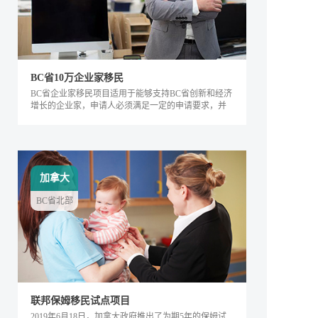
BC省10万企业家移民
BC省企业家移民项目适用于能够支持BC省创新和经济
增长的企业家，申请人必须满足一定的申请要求，并
内对该省的经济发展产生积极的影响。该类别下的申
请人需要在BC省积极地经营企业，面试通过后可获得
工作签证，满足移民条件后即可全家移民。
加拿大
BC省北部
联邦保姆移民试点项目
2019年6月18日，加拿大政府推出了为期5年的保姆试