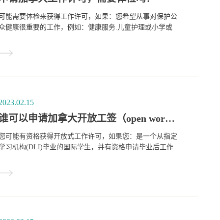
可能需要体检来获得工作许可，如果：您希望从事对保护公
众健康很重要的工作，例如：健康服务.儿童护理或小学或
中学教育.
2023.02.15
谁可以申请加拿大开放工签（open work permit)？
您可能有资格获得开放式工作许可，如果您：是一个从指定
学习机构(DLI)毕业的国际学生，并有资格申请毕业后工作
许可计划(PGWP)您是一个无法再支付学习费用的学生(贫困
生)