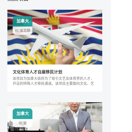
加拿大
BC省北部
文化体育人才自雇移民计划
该项目为加拿大政府为了吸引文艺及体育界的人才，
开设的特殊人才移民通道。该项目主要面向文化、艺
术及体育界的相关人士，根据其专业能力及所能产生
的社会价值进行评判，自2018年来，加拿大政府宣布
缩短审理时间，该项目得到越来越多人的关注，逐渐
成为特殊类人才的热门移民项目。
加拿大
BC省