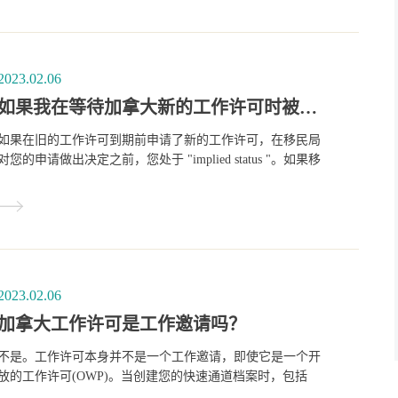
2023.02.06
如果我在等待加拿大新的工作许可时被邀请申请快速通道，该怎么办？
如果在旧的工作许可到期前申请了新的工作许可，在移民局
对您的申请做出决定之前，您处于 "implied status "。如果移
民局邀请您在”imlied status” 身份下申请永久居留权，您的
快速通道档案中现有雇主的工作机会信息将转入您的申请。
2023.02.06
加拿大工作许可是工作邀请吗？
不是。工作许可本身并不是一个工作邀请，即使它是一个开
放的工作许可(OWP)。当创建您的快速通道档案时，包括
LMIA号码以显示您有一个有效的工作机会。